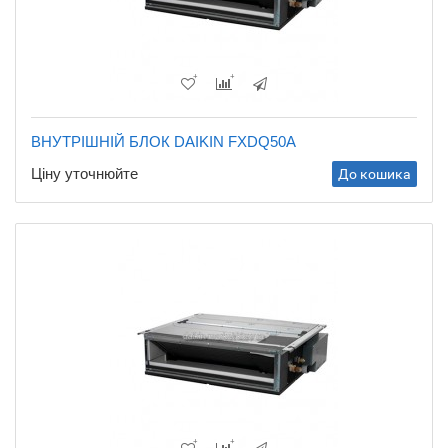
ВНУТРІШНІЙ БЛОК DAIKIN FXDQ50A
Ціну уточнюйте
До кошика