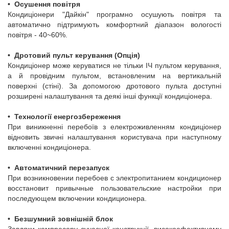
•
Осушення повітря
Кондиціонери "Дайкін" програмно осушують повітря та
автоматично підтримують комфортний діапазон вологості
повітря - 40~60%.
•
Дротовий пульт керування (Опція)
Кондиціонер може керуватися не тільки ІЧ пультом керування,
а й провідним пультом, встановленим на вертикальній
поверхні (стіні). За допомогою дротового пульта доступні
розширені налаштування та деякі інші функції кондиціонера.
•
Технології енергозбереження
При виникненні перебоїв з електроживленням кондиціонер
відновить звичні налаштування користувача при наступному
включенні кондиціонера.
•
Автоматичний перезапуск
При возникновении перебоев с электропитанием кондиционер
восстановит привычные пользовательские настройки при
последующем включении кондиционера.
•
Безшумний зовнішній блок