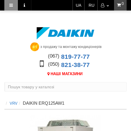
0
UA
RU
з продажу та монтажу кондиціонерів
(067)
819-77-77
(050)
821-38-77
НАШІ МАГАЗИНИ
DAIKIN ERQ125AW1
VRV