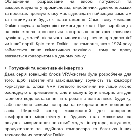
Обладнання, розраховане на високі потужності та
використовуване у промислових, виробничих, девелоперських
та проектах преміум-класу має відповідати найвищим вимогам
та витримувати будь-які навантаження. Саме тому компанія
Daikin висуває найсуворіші вимоги до якості. При виробництві
на всіх етапах проводиться контрольна перевірка ключових
вузлів та деталей, після чого виноситься рішення про долю тієї
чи іншої партії. Крім того, Daikin – це компанія, яка з 1924 року
займається лише кліматичною технікою і тому по праву
вважається фаворитом на даному ринку
.
•
Потужний та ефективний інвертор
Дана серія зовнішніх блоків VRV-систем була розроблена для
того, щоб забезпечити максимальну зручність та комфорт
користувача. Блоки VRV третього покоління не лише якісно
охолоджують приміщення, але й можуть бути використані для
гарячого водопостачання, інтегровані з вентиляцією будинку,
забезпечення свіжим повітрям та використанням повітряних
завіс. Широкий спектр можливостей для створення
комфортного мікроклімату в будинку став можливим за
рахунок використання новітньої моделі інвертора, потужного,
продуктивного та надійного компресора та багатьох інших
технологічних розробок Daikin.