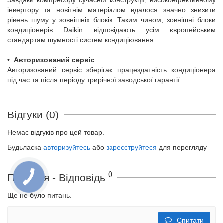
Завдяки компресору сучасної конструкції, високоефективному
інвертору та новітнім матеріалом вдалося значно знизити
рівень шуму у зовнішніх блоків. Таким чином, зовнішні блоки
кондиціонерів Daikin відповідають усім європейським
стандартам шумності систем кондиціювання.
•
Авторизований сервіс
Авторизований сервіс зберігає працездатність кондиціонера
під час та після періоду трирічної заводської гарантії.
Відгуки (0)
Немає відгуків про цей товар.
Будьласка
авторизуйтесь
або
зареєструйтеся
для перегляду
0
Питання - Відповідь
Ще не було питань.
Спитати