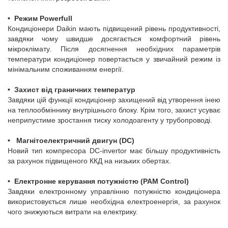
•
Режим Powerfull
Кондиціонери Daikin мають підвищений рівень продуктивності,
завдяки чому швидше досягається комфортний рівень
мікроклімату. Після досягнення необхідних параметрів
температури кондиціонер повертається у звичайний режим із
мінімальним споживанням енергії.
•
Захист від граничних температур
Завдяки цій функції кондиціонер захищений від утворення інею
на теплообміннику внутрішнього блоку. Крім того, захист усуває
неприпустиме зростання тиску холодоагенту у трубопроводі.
•
Магнітоелектричний двигун (DC)
Новий тип компресора DC-invertor має більшу продуктивність
за рахунок підвищеного ККД на низьких обертах.
•
Електронне керування потужністю (PAM Control)
Завдяки електронному управлінню потужністю кондиціонера
використовується лише необхідна електроенергія, за рахунок
чого знижуються витрати на електрику.