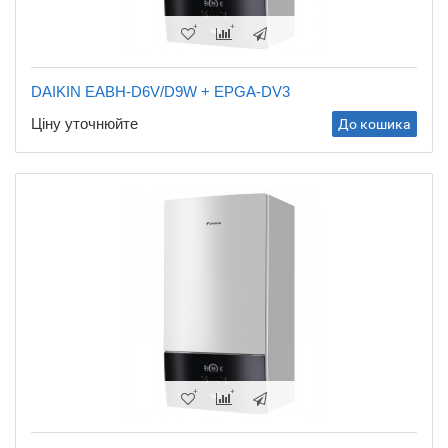
DAIKIN EABH-D6V/D9W + EPGA-DV3
Ціну уточнюйте
До кошика