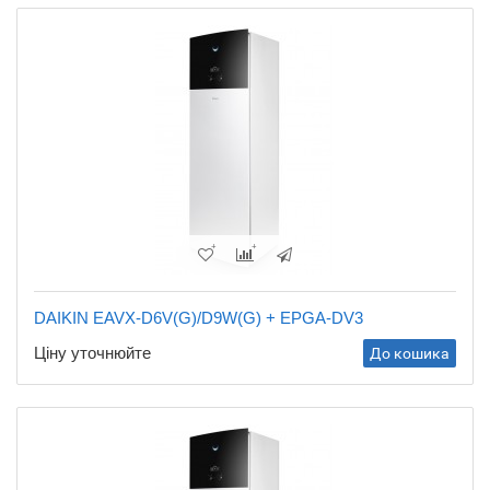
DAIKIN EAVX-D6V(G)/D9W(G) + EPGA-DV3
Ціну уточнюйте
До кошика