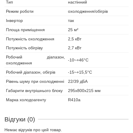
Тип
настінний
Режим роботи
охолодження/обігрів
Інвертор
так
Площа приміщення
25 м²
Потужність охолодження
2,5 кВт
Потужність обігріву
2,7 кВт
Робочий діапазон,
-10~+46°С
охолодження
Робочий діапазон, обігрів
-15~+15,5°С
Рівень шуму при охолодженні
22/39 дБА
Габарити внутрішнього блоку
295x800x215 мм
Марка холодоагенту
R410a
Відгуки (0)
Немає відгуків про цей товар.