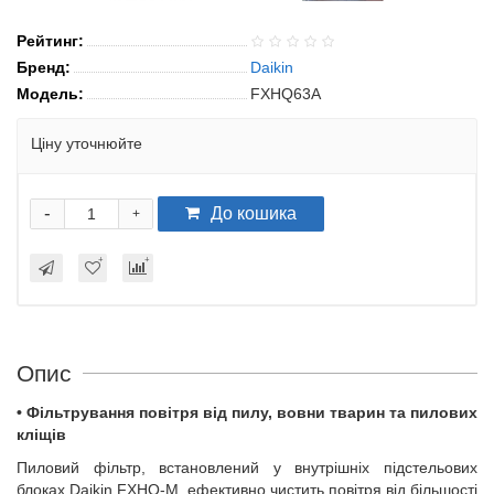
Рейтинг:
Бренд:
Daikin
Модель:
FXHQ63A
Ціну уточнюйте
-
До кошика
+
Опис
•
Фільтрування повітря від пилу, вовни тварин та пилових
кліщів
Пиловий фільтр, встановлений у внутрішніх підстельових
блоках Daikin FXHQ-M, ефективно чистить повітря від більшості