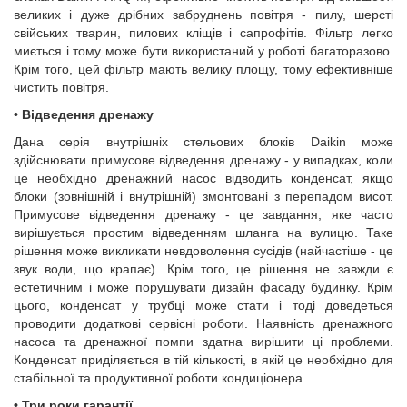
великих і дуже дрібних забруднень повітря - пилу, шерсті
свійських тварин, пилових кліщів і сапрофітів. Фільтр легко
миється і тому може бути використаний у роботі багаторазово.
Крім того, цей фільтр мають велику площу, тому ефективніше
чистить повітря.
•
Відведення дренажу
Дана серія внутрішніх стельових блоків Daikin може
здійснювати примусове відведення дренажу - у випадках, коли
це необхідно дренажний насос відводить конденсат, якщо
блоки (зовнішній і внутрішній) змонтовані з перепадом висот.
Примусове відведення дренажу - це завдання, яке часто
вирішується простим відведенням шланга на вулицю. Таке
рішення може викликати невдоволення сусідів (найчастіше - це
звук води, що крапає). Крім того, це рішення не завжди є
естетичним і може порушувати дизайн фасаду будинку. Крім
цього, конденсат у трубці може стати і тоді доведеться
проводити додаткові сервісні роботи. Наявність дренажного
насоса та дренажної помпи здатна вирішити ці проблеми.
Конденсат приділяється в тій кількості, в якій це необхідно для
стабільної та продуктивної роботи кондиціонера.
•
Три роки гарантії