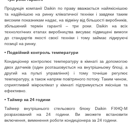
Продукція компанії Daikin по праву вважається найякіснішою
та надійнішою на ринку кліматичної техніки і завдяки таким
високим показникам надає, на відміну від більшості виробників,
збільшений термін гарантії – три роки. Daikin на всіх
технологічних етапах виробництва висуває підвищені вимоги
до стандартів якості своєї техніки і тому займає лідируючі
позиції на ринку.
•
Подвійний контроль температури
Кондиціонер контролює температуру в кімнаті за допомогою
двох датчиків (один розташовується на внутрішньому блоці, а
другий на пульті управління) і тому точніше регулює
температуру, а також напрям повітряного потоку. Таким чином,
сприятливий мікроклімат у кімнаті підтримується якісніше та
ефективно.
•
Таймер на 24 години
Таймер внутрішнього стельового блоку Daikin FXHQ-M
розрахований на 24 години. Ви зможете встановити
включення, вимкнення роботи кондиціонера за 24 години.