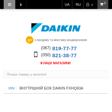
0
UA
RU
з продажу та монтажу кондиціонерів
(067)
819-77-77
(050)
821-38-77
НАШІ МАГАЗИНИ
ВНУТРІШНІЙ БОК DAIKIN FXHQ63A
VRV