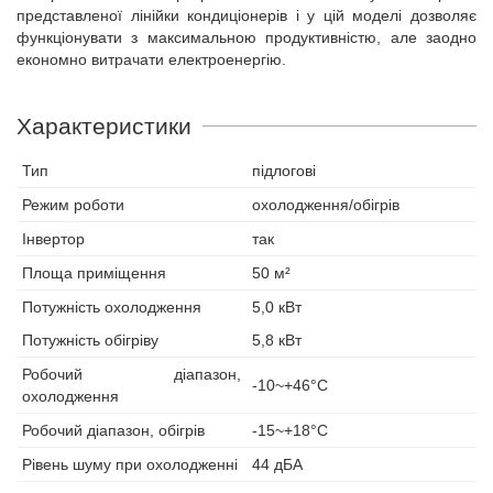
представленої лінійки кондиціонерів і у цій моделі дозволяє
функціонувати з максимальною продуктивністю, але заодно
економно витрачати електроенергію.
Характеристики
Тип
підлогові
Режим роботи
охолодження/обігрів
Інвертор
так
Площа приміщення
50 м²
Потужність охолодження
5,0 кВт
Потужність обігріву
5,8 кВт
Робочий діапазон,
-10~+46°С
охолодження
Робочий діапазон, обігрів
-15~+18°С
Рівень шуму при охолодженні
44 дБА