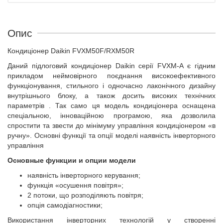
Опис
Кондиціонер Daikin FVXM50F/RXM50R
Даний підлоговий кондиціонер Daikin серії FVXM-A є гідним
прикладом неймовірного поєднання високоефективного
функціонування, стильного і одночасно лаконічного дизайну
внутрішнього блоку, а також досить високих технічних
параметрів . Так само ця модель кондиціонера оснащена
спеціальною, інноваційною програмою, яка дозволила
спростити та звести до мінімуму управління кондиціонером «в
ручну». Основні функції та опції моделі наявність інверторного
управління
Основные функции и опции модели
наявність інверторного керування;
функція «осушення повітря»;
2 потоки, що розподіляють повітря;
опція самодіагностики;
Використання інверторних технологій у створенні