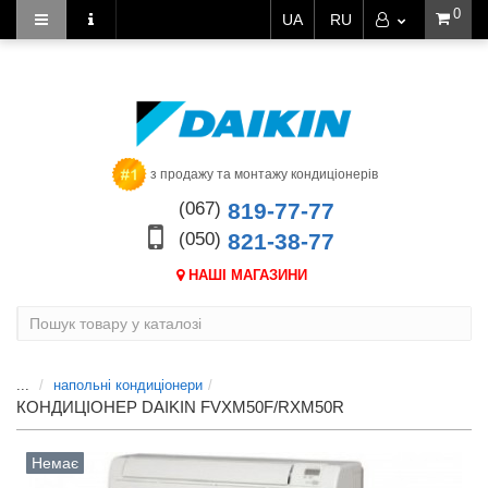
0
UA
RU
з продажу та монтажу кондиціонерів
(067)
819-77-77
(050)
821-38-77
НАШІ МАГАЗИНИ
...
напольні кондиціонери
КОНДИЦІОНЕР DAIKIN FVXM50F/RXM50R
Немає