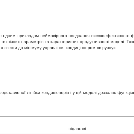
 є гідним прикладом неймовірного поєднання високоефективного ф
х технічних параметрів та характеристик продуктивності моделі. 
а звести до мінімуму управління кондиціонером «в ручну».
редставленої лінійки кондиціонерів і у цій моделі дозволяє функц
підлогові