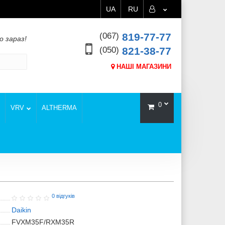
UA
RU
(067)
819-77-77
о зараз!
(050)
821-38-77
НАШІ МАГАЗИНИ
0
VRV
ALTHERMA
0 відгуків
Daikin
FVXM35F/RXM35R