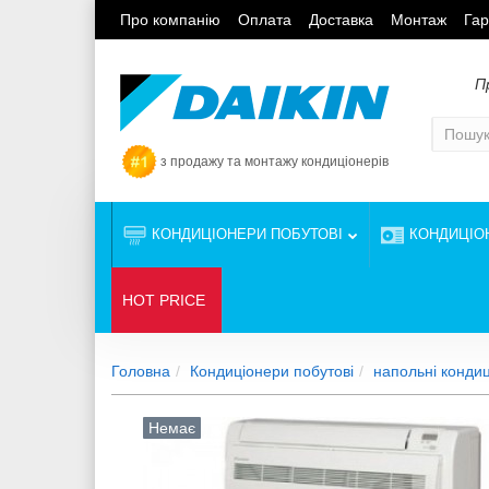
Про компанію
Оплата
Доставка
Монтаж
Гар
П
з продажу та монтажу кондиціонерів
КОНДИЦІОНЕРИ ПОБУТОВІ
КОНДИЦІО
HOT PRICE
Головна
Кондиціонери побутові
напольні конди
Немає