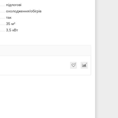
підлогові
охолодження/обігрів
так
35 м²
3,5 кВт