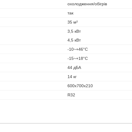
охолодження/обігрів
так
35 м²
3,5 кВт
4,5 кВт
-10~+46°С
-15~+18°С
44 дБА
14 кг
600х700х210
R32