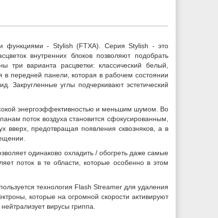
функциями - Stylish (FTXA). Серия Stylish - это
асцветок внутренних блоков позволяют подобрать
ы три варианта расцветки: классический белый,
я в передней панели, которая в рабочем состоянии
ид. Закругленные углы подчеркивают эстетический
высокой энергоэффективностью и меньшим шумом. Во
панам поток воздуха становится сфокусированным,
х вверх, предотвращая появления сквозняков, а в
мещении.
воляет одинаково охладить / обогреть даже самые
яет поток в те области, которые особенно в этом
ользуется технология Flash Streamer для удаления
ектроны, которые на огромной скорости активируют
 нейтрализует вирусы гриппа.