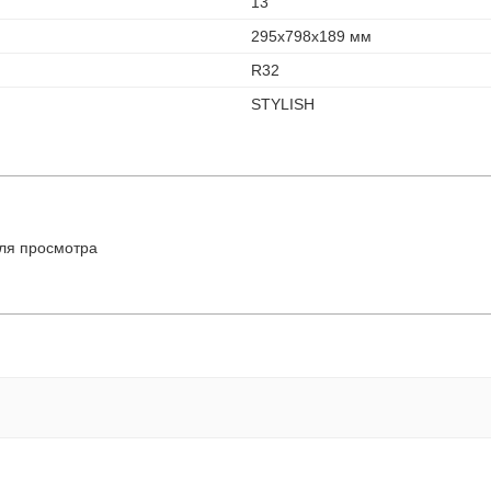
13
295x798x189 мм
R32
STYLISH
ля просмотра