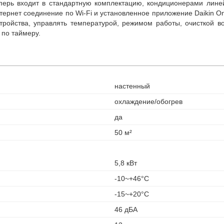
теперь входит в стандартную комплектацию, кондиционерами лин
нтернет соединение по Wi-Fi и установленное приложение Daikin O
ройства, управлять температурой, режимом работы, очисткой во
 по таймеру.
настенный
охлаждение/обогрев
да
50 м²
5,8 кВт
-10~+46°С
-15~+20°С
46 дБА