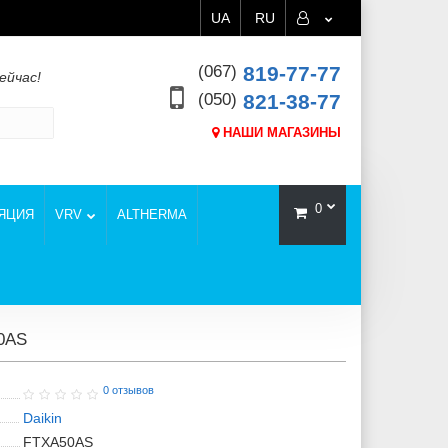
UA
RU
(067)
819-77-77
ейчас!
(050)
821-38-77
НАШИ МАГАЗИНЫ
0
ЯЦИЯ
VRV
ALTHERMA
0AS
0 отзывов
Daikin
FTXA50AS