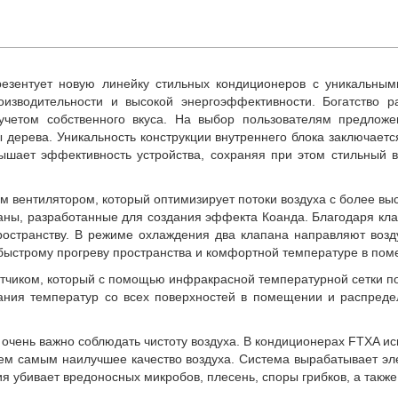
езентует новую линейку стильных кондиционеров с уникальными 
оизводительности и высокой энергоэффективности. Богатство р
четом собственного вкуса. На выбор пользователям предложен
 дерева. Уникальность конструкции внутреннего блока заключаетс
ышает эффективность устройства, сохраняя при этом стильный в
м вентилятором, который оптимизирует потоки воздуха с более 
аны, разработанные для создания эффекта Коанда. Благодаря кла
остранству. В режиме охлаждения два клапана направляют возду
т быстрому прогреву пространства и комфортной температуре в по
чиком, который с помощью инфракрасной температурной сетки поз
ания температур со всех поверхностей в помещении и распредел
чень важно соблюдать чистоту воздуха. В кондиционерах FTXA исп
тем самым наилучшее качество воздуха. Система вырабатывает эл
я убивает вредоносных микробов, плесень, споры грибков, а также