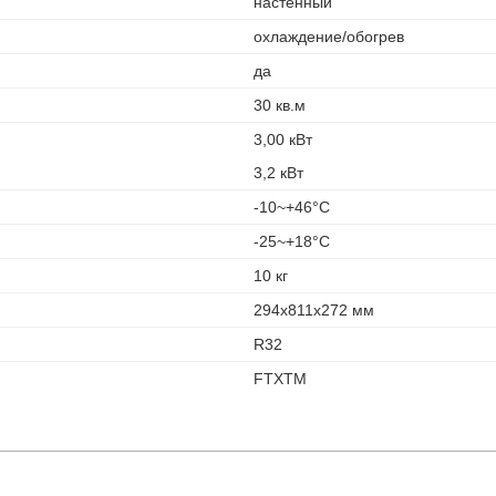
настенный
охлаждение/обогрев
да
30 кв.м
3,00 кВт
3,2 кВт
-10~+46°С
-25~+18°С
10 кг
294х811х272 мм
R32
FTXTM