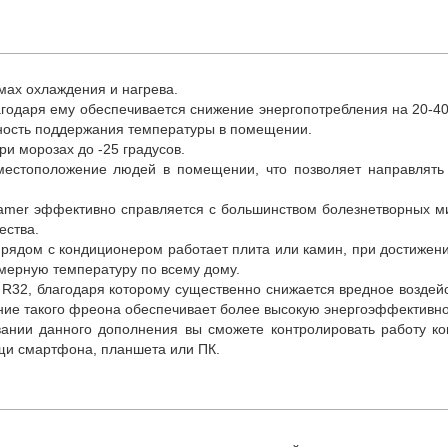
мах охлаждения и нагрева.
одаря ему обеспечивается снижение энергопотребления на 20-40
ность поддержания температуры в помещении.
и морозах до -25 градусов.
естоположение людей в помещении, что позволяет направлять о
reamer эффективно справляется с большинством болезнетворных ми
ества.
рядом с кондиционером работает плита или камин, при достижен
мерную температуру по всему дому.
R32, благодаря которому существенно снижается вредное воздейс
ание такого фреона обеспечивает более высокую энергоэффективно
овании данного дополнения вы сможете контролировать работу 
ощи смартфона, планшета или ПК.