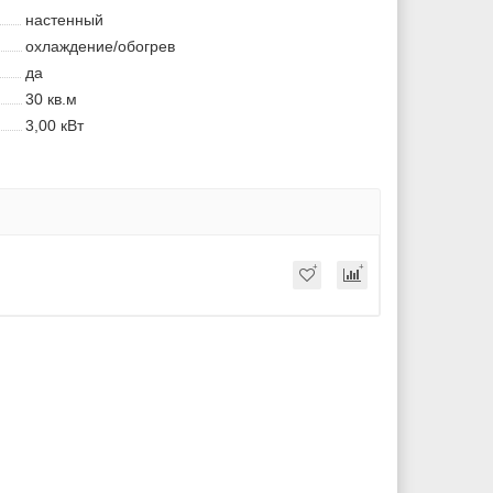
настенный
охлаждение/обогрев
да
30 кв.м
3,00 кВт