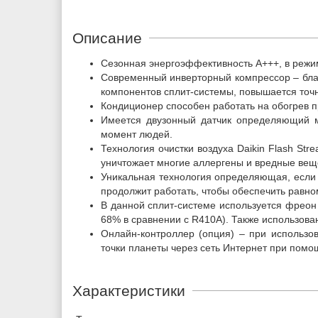
Описание
Сезонная энергоэффективность А+++, в режи
Современный инверторный компрессор – благ
компонентов сплит-системы, повышается точ
Кондиционер способен работать на обогрев пр
Имеется двузонный датчик определяющий м
момент людей.
Технология очистки воздуха Daikin Flash St
уничтожает многие аллергены и вредные вещ
Уникальная технология определяющая, если 
продолжит работать, чтобы обеспечить равно
В данной сплит-системе используется фреон 
68% в сравнении с R410А). Также использов
Онлайн-контроллер (опция) – при использ
точки планеты через сеть Интернет при пом
Характеристики