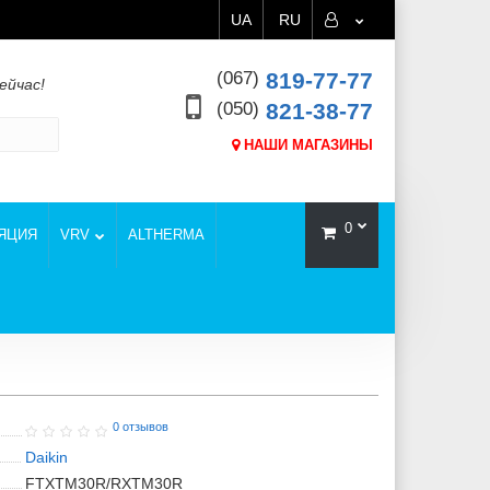
UA
RU
(067)
819-77-77
ейчас!
(050)
821-38-77
НАШИ МАГАЗИНЫ
0
ЯЦИЯ
VRV
ALTHERMA
0 отзывов
Daikin
FTXTM30R/RXTM30R