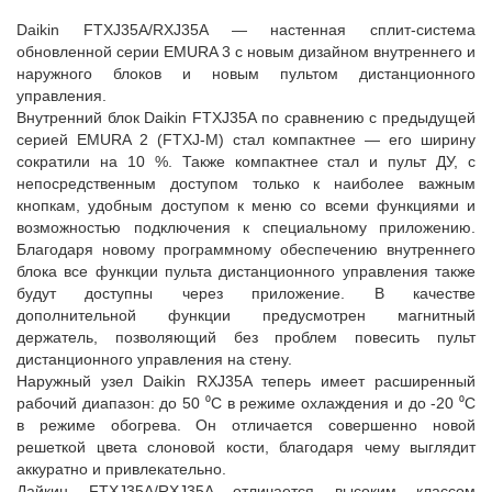
Daikin FTXJ35A/RXJ35A — настенная сплит-система
обновленной серии EMURA 3 с новым дизайном внутреннего и
наружного блоков и новым пультом дистанционного
управления.
Внутренний блок Daikin FTXJ35A по сравнению с предыдущей
серией EMURA 2 (FTXJ-M) стал компактнее — его ширину
сократили на 10 %. Также компактнее стал и пульт ДУ, с
непосредственным доступом только к наиболее важным
кнопкам, удобным доступом к меню со всеми функциями и
возможностью подключения к специальному приложению.
Благодаря новому программному обеспечению внутреннего
блока все функции пульта дистанционного управления также
будут доступны через приложение. В качестве
дополнительной функции предусмотрен магнитный
держатель, позволяющий без проблем повесить пульт
дистанционного управления на стену.
Наружный узел Daikin RXJ35A теперь имеет расширенный
рабочий диапазон: до 50 ⁰C в режиме охлаждения и до -20 ⁰C
в режиме обогрева. Он отличается совершенно новой
решеткой цвета слоновой кости, благодаря чему выглядит
аккуратно и привлекательно.
Дайкин FTXJ35A/RXJ35A отличается высоким классом