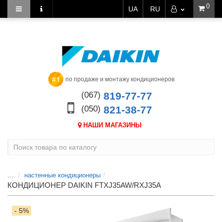
0
UA
RU
по продаже и монтажу кондиционеров
(067)
819-77-77
(050)
821-38-77
НАШИ МАГАЗИНЫ
...
настенные кондиционеры
КОНДИЦИОНЕР DAIKIN FTXJ35AW/RXJ35A
- 5%