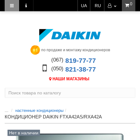
0
UA
RU
по продаже и монтажу кондиционеров
(067)
819-77-77
(050)
821-38-77
НАШИ МАГАЗИНЫ
...
настенные кондиционеры
КОНДИЦИОНЕР DAIKIN FTXA42AS/RXA42A
Нет в наличии